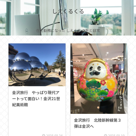
しえくるくる
在宅勤務になった しえくる の旅と日常
金沢旅行 やっぱり現代ア
ートって面白い！金沢21世
紀美術館
金沢旅行 北陸新幹線第３
弾は金沢へ
2025.03.24
2025.03.10