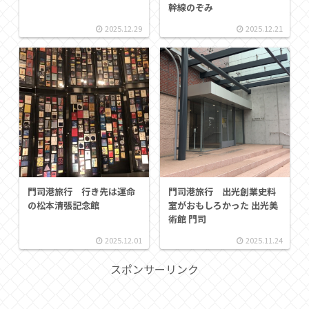
幹線のぞみ
2025.12.29
2025.12.21
門司港旅行 行き先は運命
門司港旅行 出光創業史料
の松本清張記念館
室がおもしろかった 出光美
術館 門司
2025.12.01
2025.11.24
スポンサーリンク