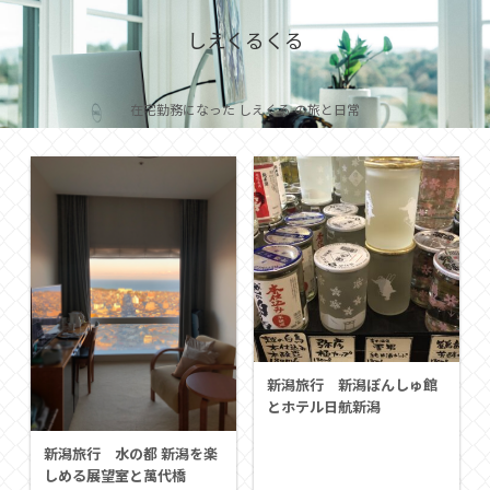
しえくるくる
在宅勤務になった しえくる の旅と日常
新潟旅行 新潟ぽんしゅ館
とホテル日航新潟
新潟旅行 水の都 新潟を楽
しめる展望室と萬代橋