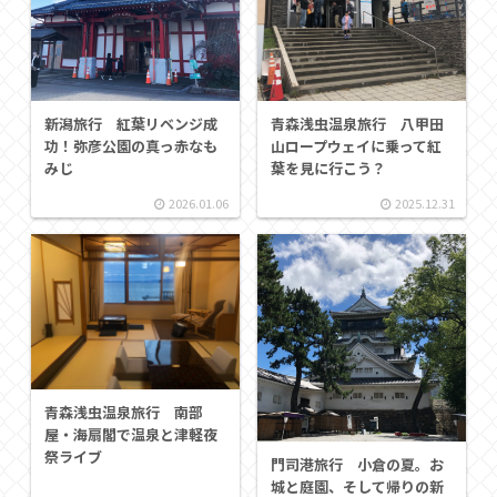
新潟旅行 紅葉リベンジ成
青森浅虫温泉旅行 八甲田
功！弥彦公園の真っ赤なも
山ロープウェイに乗って紅
みじ
葉を見に行こう？
2026.01.06
2025.12.31
青森浅虫温泉旅行 南部
屋・海扇閣で温泉と津軽夜
祭ライブ
門司港旅行 小倉の夏。お
城と庭園、そして帰りの新