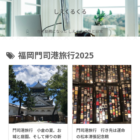
しえくるくる
在宅勤務になった しえくる の旅と日常
福岡門司港旅行2025
門司港旅行 小倉の夏。お
門司港旅行 行き先は運命
城と庭園、そして帰りの新
の松本清張記念館