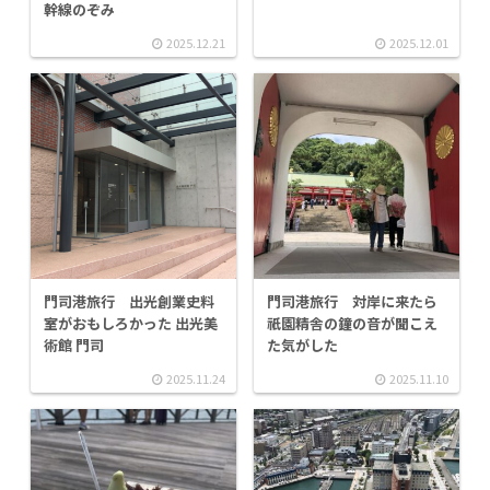
幹線のぞみ
2025.12.21
2025.12.01
門司港旅行 出光創業史料
門司港旅行 対岸に来たら
室がおもしろかった 出光美
祇園精舎の鐘の音が聞こえ
術館 門司
た気がした
2025.11.24
2025.11.10