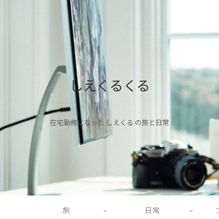
しえくるくる
在宅勤務になった しえくる の旅と日常
旅
日常